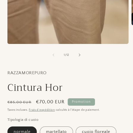
O
l
Ouvrir
le
f
média
de
1
/
12
1
dans
une
fenêtre
RAZZAMOREPURO
modale
Cintura Hor
Prix
Prix
€70,00 EUR
Promotion
€85,00 EUR
habituel
promotionnel
Taxes incluses.
Frais d'expédition
calculés à l'étape de paiement.
Tipologia di cuoio
normale
martellato
cuoio floreale