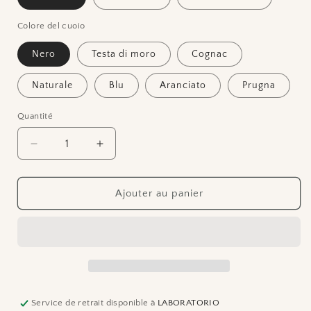
Colore del cuoio
Nero
Testa di moro
Cognac
Naturale
Blu
Aranciato
Prugna
Quantité
Réduire
Augmenter
la
la
quantité
quantité
de
de
Ajouter au panier
Cintura
Cintura
Hor
Hor
Service de retrait disponible à
LABORATORIO